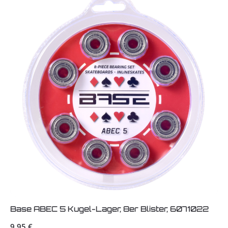
Base ABEC 5 Kugel-Lager, 8er Blister, 6071022
Regulärer Preis:
9,95 €