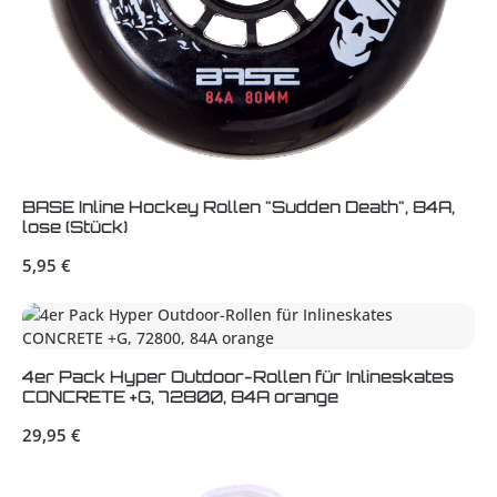
BASE Inline Hockey Rollen "Sudden Death", 84A,
lose (Stück)
Regulärer Preis:
5,95 €
4er Pack Hyper Outdoor-Rollen für Inlineskates
CONCRETE +G, 72800, 84A orange
Regulärer Preis:
29,95 €