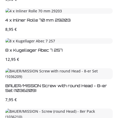
4 x Inliner Rolle 70 mm 29203
Regulärer Preis:
8,95 €
8 x Kugellager Abec 7 257
Regulärer Preis:
12,95 €
BAUER/MISSION Screw with round Head - 8-er
Set (1036209)
Regulärer Preis:
7,95 €