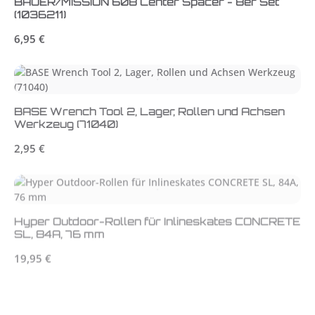
(1036211)
Regulärer Preis:
6,95 €
BASE Wrench Tool 2, Lager, Rollen und Achsen
Werkzeug (71040)
Regulärer Preis:
2,95 €
Hyper Outdoor-Rollen für Inlineskates CONCRETE
SL, 84A, 76 mm
Regulärer Preis:
19,95 €