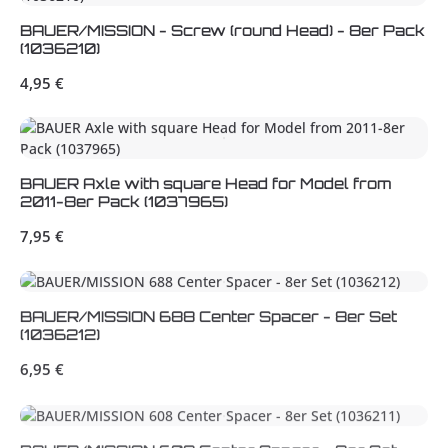
BAUER/MISSION - Screw (round Head) - 8er Pack
(1036210)
Regulärer Preis:
4,95 €
BAUER Axle with square Head for Model from
2011-8er Pack (1037965)
Regulärer Preis:
7,95 €
BAUER/MISSION 688 Center Spacer - 8er Set
(1036212)
Regulärer Preis:
6,95 €
BAUER/MISSION 608 Center Spacer - 8er Set