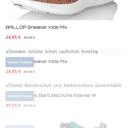
BALLOP Sneaker Kids Mix
Verkaufspreis:
24,95 €
Regulärer Preis:
49,95 €
BALLOP Sneaker Kids Mix
Letzte Chance
Verkaufspreis:
24,95 €
Regulärer Preis:
49,95 €
BALLOP Kids Barfußschuhe Intense W
Letzte Chance
Verkaufspreis:
49,95 €
Regulärer Preis:
79,95 €
Letzte Chance