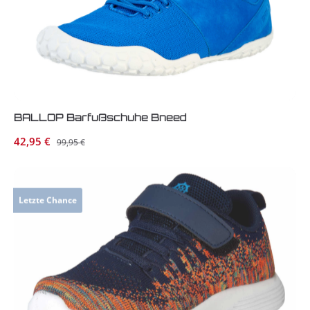
BALLOP Barfußschuhe Bneed
Verkaufspreis:
42,95 €
Regulärer Preis:
99,95 €
Letzte Chance