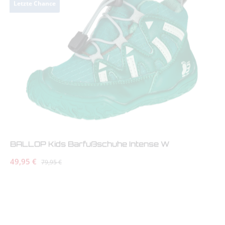
BALLOP Kids Barfußschuhe Intense W
Verkaufspreis:
49,95 €
Regulärer Preis:
79,95 €
Letzte Chance