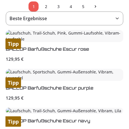
1
2
3
4
5
Seite
Seite
Seite
Seite
Seite
Tipp
BALLOP Barfußschuhe Escur rose
Regulärer Preis:
129,95 €
Tipp
BALLOP Barfußschuhe Escur purple
Regulärer Preis:
129,95 €
BALLOP Barfußschuhe Escur navy
Tipp