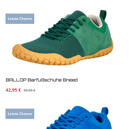
Letzte Chance
BALLOP Barfußschuhe Bneed
Verkaufspreis:
42,95 €
Regulärer Preis:
99,95 €
Letzte Chance