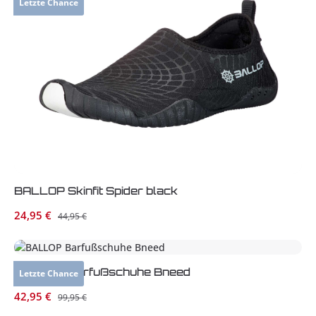
Letzte Chance
BALLOP Skinfit Spider black
Verkaufspreis:
24,95 €
Regulärer Preis:
44,95 €
BALLOP Barfußschuhe Bneed
Letzte Chance
Verkaufspreis:
42,95 €
Regulärer Preis:
99,95 €