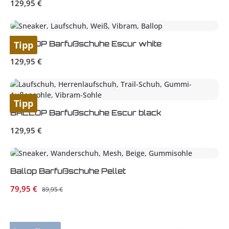
Regulärer Preis:
129,95 €
BALLOP Barfußschuhe Escur white
Tipp
Regulärer Preis:
129,95 €
Tipp
BALLOP Barfußschuhe Escur black
Regulärer Preis:
129,95 €
Ballop Barfußschuhe Pellet
Verkaufspreis:
79,95 €
Regulärer Preis:
89,95 €