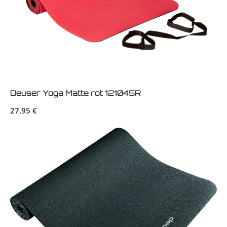
Deuser Yoga Matte rot 121045R
Regulärer Preis:
27,95 €