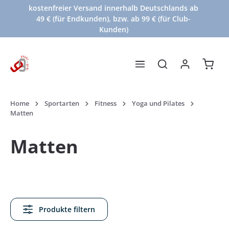
kostenfreier Versand innerhalb Deutschlands ab
Zum Hauptinhalt springen
49 € (für Endkunden), bzw. ab 99 € (für Club-
Kunden)
Waren
Home
Sportarten
Fitness
Yoga und Pilates
Matten
Matten
Produkte filtern