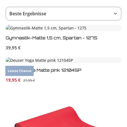
Gymnastik-Matte 1,5 cm, Spartan - 1275
Regulärer Preis:
39,95 €
Deuser Yoga Matte pink 121045P
Letzte Chance
Verkaufspreis:
19,95 €
Regulärer Preis:
27,95 €