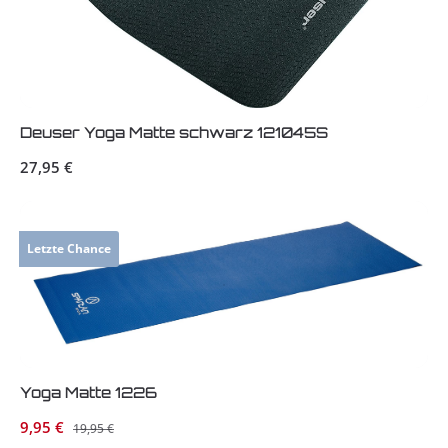
Deuser Yoga Matte schwarz 121045S
Regulärer Preis:
27,95 €
Letzte Chance
Yoga Matte 1226
Verkaufspreis:
9,95 €
Regulärer Preis:
19,95 €