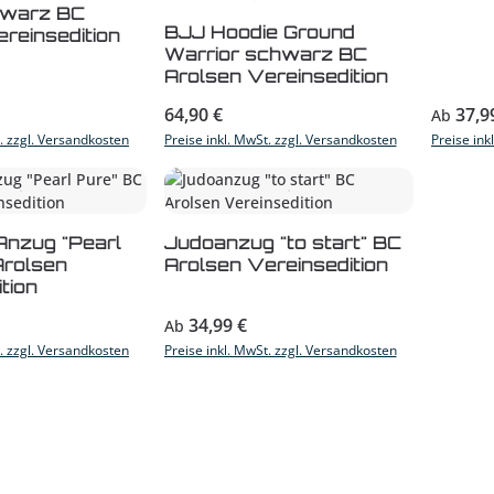
hwarz BC
BJJ Hoodie Ground
reinsedition
Warrior schwarz BC
Arolsen Vereinsedition
s:
Regulärer Preis:
Reguläre
64,90 €
37,9
Ab
t. zzgl. Versandkosten
Preise inkl. MwSt. zzgl. Versandkosten
Preise ink
Anzug "Pearl
Judoanzug "to start" BC
Arolsen
Arolsen Vereinsedition
tion
s:
Regulärer Preis:
34,99 €
Ab
t. zzgl. Versandkosten
Preise inkl. MwSt. zzgl. Versandkosten