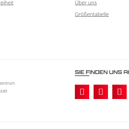
reiheit
Über uns
Größentabelle
N
SIE FINDEN UNS A
kzentrum
statt