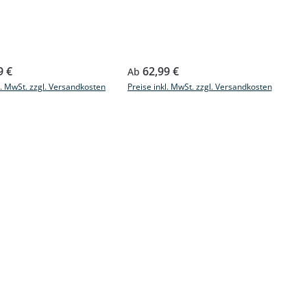
r Preis:
Regulärer Preis:
9 €
62,99 €
Ab
l. MwSt. zzgl. Versandkosten
Preise inkl. MwSt. zzgl. Versandkosten