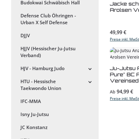
Budokwai Schwäbisch Hall
Jacke sc
Arolsen Ve
Defense Club Öhringen -
Urban X Self Defense
Regulärer Prei
49,99 €
DJJV
Preise inkl. MwS
HJJV (Hessischer Ju-Jutsu
Verband)
Ju-Jutsu 
HJV - Hamburg Judo
Pure" BC 
Vereinsedi
HTU - Hessische
Taekwondo Union
Regulärer Prei
94,99 €
Ab
Preise inkl. MwS
IFC-MMA
Isny Ju-Jutsu
JC Konstanz