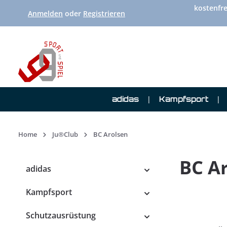
kostenfre
 Hauptinhalt springen
Zur Suche springen
Zur Hauptnavigation springen
Anmelden
oder
Registrieren
adidas
Kampfsport
Home
Ju®Club
BC Arolsen
BC A
adidas
Kampfsport
Schutzausrüstung