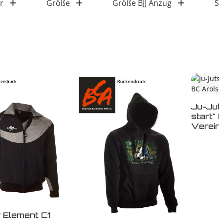
r
Größe
Größe BJJ Anzug
S
Ju-Ju
start"
Verein
Element C1