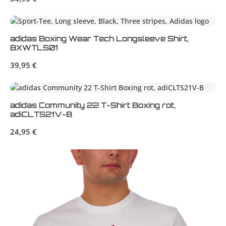
adidas Boxing Wear Tech Longsleeve Shirt,
BXWTLS01
Regulärer Preis:
39,95 €
adidas Community 22 T-Shirt Boxing rot,
adiCLTS21V-B
Regulärer Preis:
24,95 €