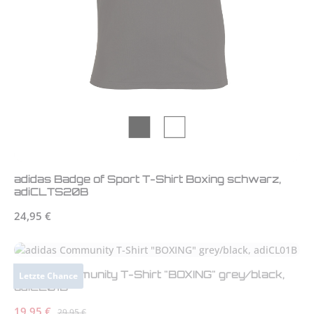
adidas Badge of Sport T-Shirt Boxing schwarz,
adiCLTS20B
Regulärer Preis:
24,95 €
adidas Community T-Shirt "BOXING" grey/black,
Letzte Chance
adiCL01B
Verkaufspreis:
19,95 €
Regulärer Preis:
29,95 €