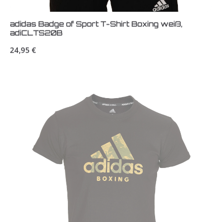
adidas Badge of Sport T-Shirt Boxing weiß,
adiCLTS20B
Regulärer Preis:
24,95 €