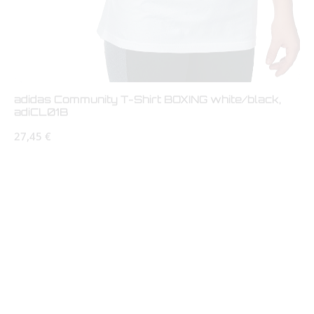
adidas Community T-Shirt BOXING white/black,
adiCL01B
Regulärer Preis:
27,45 €
Letzte Chance