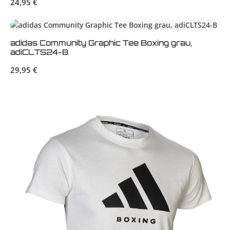
Regulärer Preis:
24,95 €
adidas Community Graphic Tee Boxing grau,
adiCLTS24-B
Regulärer Preis:
29,95 €