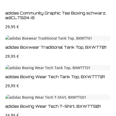
adidas Community Graphic Tee Boxing schwarz,
adiCLTS24-B
Regulärer Preis:
29,95 €
adidas Boxwear Traditional Tank Top, BXWTT01
Regulärer Preis:
29,95 €
adidas Boxing Wear Tech Tank Top, BXWTTT01
Regulärer Preis:
29,95 €
adidas Boxing Wear Tech T-Shirt, BXWTTS01
Regulärer Preis:
34,95 €