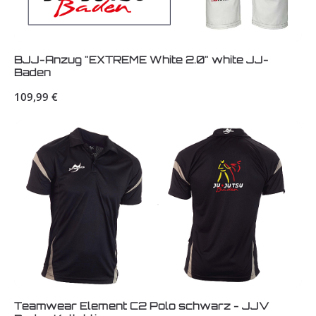
BJJ-Anzug "EXTREME White 2.0" white JJ-
Baden
Regulärer Preis:
109,99 €
Teamwear Element C2 Polo schwarz - JJV