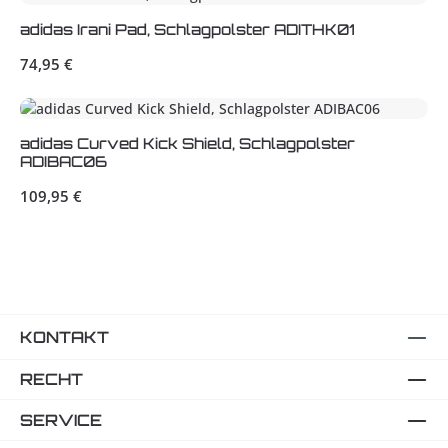
adidas Irani Pad, Schlagpolster ADITHK01
Regulärer Preis:
74,95 €
adidas Curved Kick Shield, Schlagpolster
ADIBAC06
Regulärer Preis:
109,95 €
KONTAKT
RECHT
SERVICE