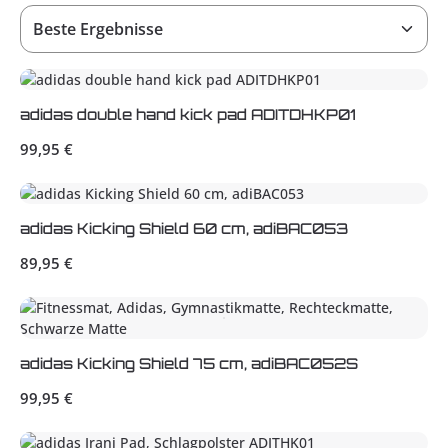
adidas double hand kick pad ADITDHKP01
Regulärer Preis:
99,95 €
adidas Kicking Shield 60 cm, adiBAC053
Regulärer Preis:
89,95 €
adidas Kicking Shield 75 cm, adiBAC052S
Regulärer Preis:
99,95 €