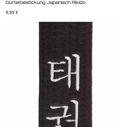
Gürtelbestickung Japanisch Aikido
Regulärer Preis:
9,95 €