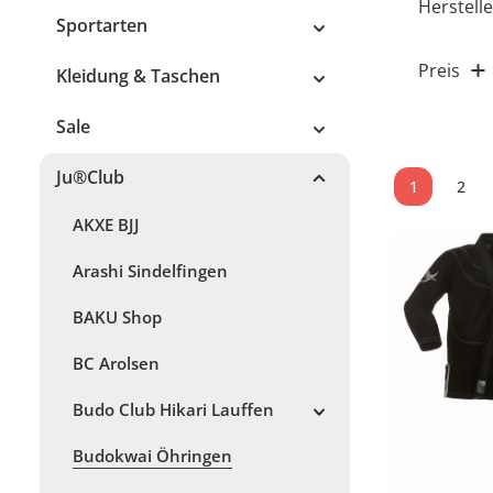
Herstelle
Sportarten
Preis
Kleidung & Taschen
Sale
Ju®Club
1
2
Seite
Seit
AKXE BJJ
Arashi Sindelfingen
BAKU Shop
BC Arolsen
Budo Club Hikari Lauffen
Budokwai Öhringen