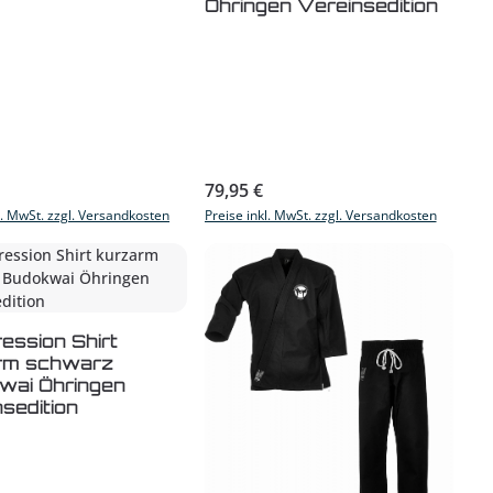
Öhringen Vereinsedition
r Preis:
Regulärer Preis:
79,95 €
l. MwSt. zzgl. Versandkosten
Preise inkl. MwSt. zzgl. Versandkosten
ession Shirt
rm schwarz
wai Öhringen
sedition