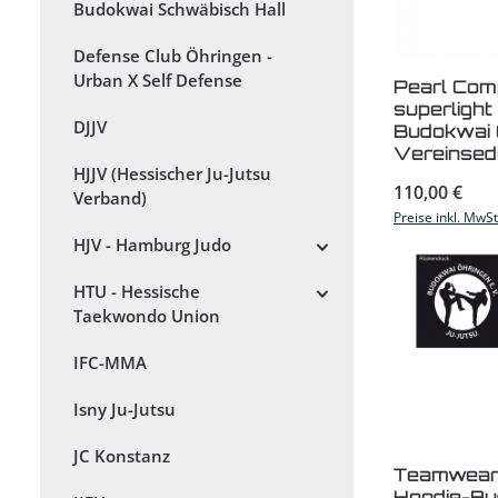
Budokwai Schwäbisch Hall
Defense Club Öhringen -
Urban X Self Defense
Pearl Comp
superligh
DJJV
Budokwai 
Vereinsedi
HJJV (Hessischer Ju-Jutsu
Regulärer Prei
110,00 €
Verband)
Preise inkl. MwS
HJV - Hamburg Judo
HTU - Hessische
Taekwondo Union
IFC-MMA
Isny Ju-Jutsu
JC Konstanz
Teamwear 
Hoodie-Bu