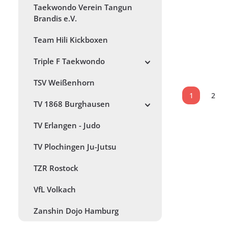
Taekwondo Verein Tangun
Brandis e.V.
Gi Element
Budokwai 
Team Hili Kickboxen
Vereinsedi
Triple F Taekwondo
Regulärer Prei
74,97 €
Ab
Preise inkl. MwS
TSV Weißenhorn
1
2
Seite
Seit
TV 1868 Burghausen
TV Erlangen - Judo
TV Plochingen Ju-Jutsu
TZR Rostock
VfL Volkach
Zanshin Dojo Hamburg