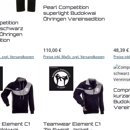
Pearl Competition
superlight Budokwai
Öhringen Vereinsedition
etition
t schwarz
Öhringen
tion
s:
Regulärer Preis:
Reguläre
110,00 €
48,39 €
t. zzgl. Versandkosten
Preise inkl. MwSt. zzgl. Versandkosten
Preise ink
Compr
kurza
Budok
Verein
Element C1
Teamwear Element C1
dokwai
Zip Sweat Jacket -