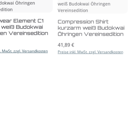
ear Element C1
Compression Shirt
 weiß Budokwai
kurzarm weiß Budokwai
en Vereinsedition
Öhringen Vereinsedition
r Preis:
Regulärer Preis:
41,89 €
l. MwSt. zzgl. Versandkosten
Preise inkl. MwSt. zzgl. Versandkosten
tsu Anzug "to
Gi Element Wide Cut
 Kids Budokwai
weiß Budokwai Öhringen
en Vereinsedition
Vereinsedition
r Preis:
8 €
Regulärer Preis:
74,97 €
Ab
l. MwSt. zzgl. Versandkosten
Preise inkl. MwSt. zzgl. Versandkosten