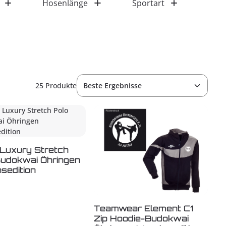
Hosenlänge
Sportart
25 Produkte
 Luxury Stretch
Budokwai Öhringen
sedition
Teamwear Element C1
Zip Hoodie-Budokwai