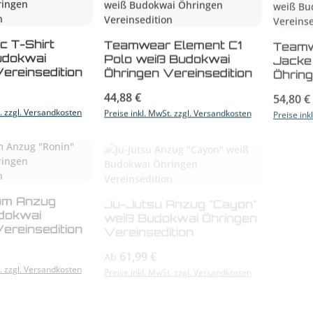
c T-Shirt
Teamwear Element C1
Teamw
Budokwai
Polo weiß Budokwai
Jacke
ereinsedition
Öhringen Vereinsedition
Öhring
s:
Regulärer Preis:
Reguläre
44,88 €
54,80 €
t. zzgl. Versandkosten
Preise inkl. MwSt. zzgl. Versandkosten
Preise ink
um Anzug
Ju-Jutsu Anzug "Cayon"
Ju-Ju
udokwai
weiß Budokwai Öhringen
start"
ereinsedition
Vereinsedition
Öhring
s:
Regulärer Preis:
Reguläre
61,99 €
36,9
Ab
Ab
t. zzgl. Versandkosten
Preise inkl. MwSt. zzgl. Versandkosten
Preise ink