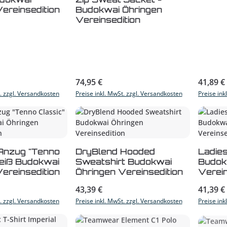
ereinsedition
Budokwai Öhringen
Vereinsedition
s:
Regulärer Preis:
Reguläre
74,95 €
41,89 €
t. zzgl. Versandkosten
Preise inkl. MwSt. zzgl. Versandkosten
Preise ink
Anzug "Tenno
DryBlend Hooded
Ladie
weiß Budokwai
Sweatshirt Budokwai
Budok
ereinsedition
Öhringen Vereinsedition
Verein
s:
Regulärer Preis:
Reguläre
43,39 €
41,39 €
t. zzgl. Versandkosten
Preise inkl. MwSt. zzgl. Versandkosten
Preise ink