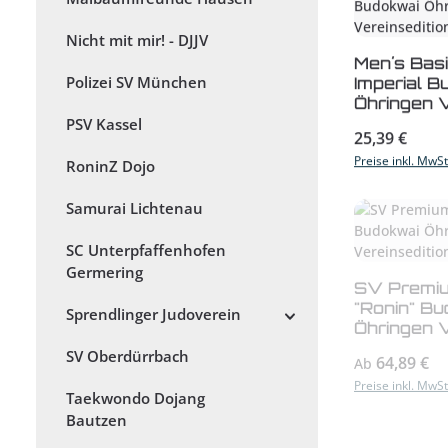
Nicht mit mir! - DJJV
Men´s Basi
Polizei SV München
Imperial 
Öhringen V
PSV Kassel
Regulärer Prei
25,39 €
Preise inkl. MwS
RoninZ Dojo
Samurai Lichtenau
SC Unterpfaffenhofen
Germering
SV Premi
"Ronin" B
Sprendlinger Judoverein
Öhringen V
Regulärer Prei
64,89 €
Ab
SV Oberdürrbach
Preise inkl. MwS
Taekwondo Dojang
Bautzen