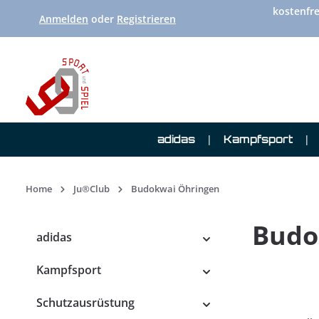
kostenfre
 Hauptinhalt springen
Zur Suche springen
Zur Hauptnavigation springen
Anmelden
oder
Registrieren
adidas
Kampfsport
Home
Ju®Club
Budokwai Öhringen
Budo
adidas
Kampfsport
Schutzausrüstung