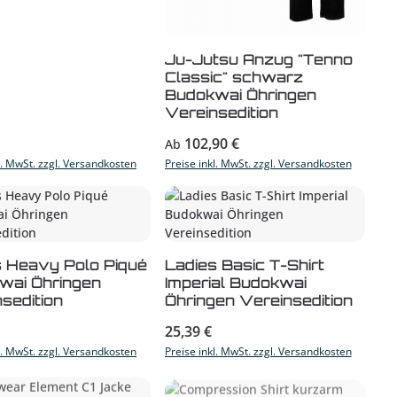
Ju-Jutsu Anzug "Tenno
Classic" schwarz
Budokwai Öhringen
Vereinsedition
r Preis:
Regulärer Preis:
102,90 €
Ab
l. MwSt. zzgl. Versandkosten
Preise inkl. MwSt. zzgl. Versandkosten
s Heavy Polo Piqué
Ladies Basic T-Shirt
wai Öhringen
Imperial Budokwai
sedition
Öhringen Vereinsedition
r Preis:
Regulärer Preis:
25,39 €
l. MwSt. zzgl. Versandkosten
Preise inkl. MwSt. zzgl. Versandkosten