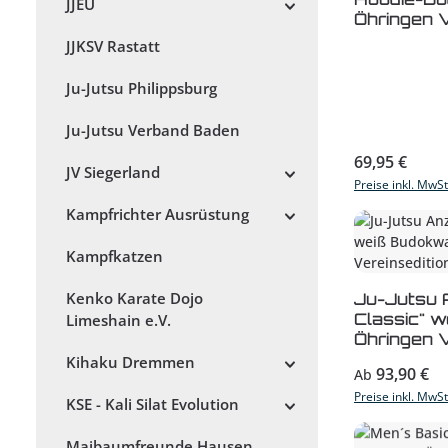
JJEU
Öhringen V
JJKSV Rastatt
Ju-Jutsu Philippsburg
Ju-Jutsu Verband Baden
Regulärer Prei
69,95 €
JV Siegerland
Preise inkl. MwS
Kampfrichter Ausrüstung
Kampfkatzen
Kenko Karate Dojo
Ju-Jutsu 
Classic" 
Limeshain e.V.
Öhringen V
Kihaku Dremmen
Regulärer Prei
93,90 €
Ab
Preise inkl. MwS
KSE - Kali Silat Evolution
Maibaumfreunde Hausen