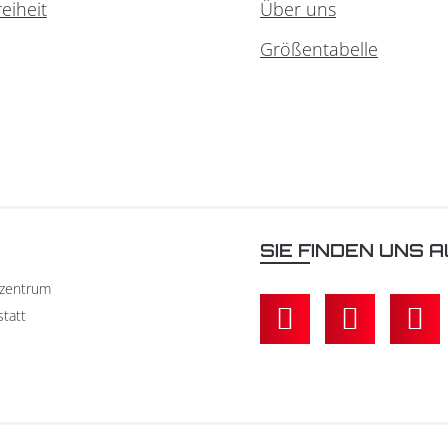
reiheit
Über uns
Größentabelle
N
SIE FINDEN UNS A
kzentrum
statt