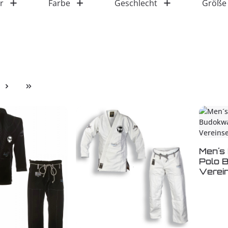
r
Farbe
Geschlecht
Größe
e
Men´s
Polo 
Verein