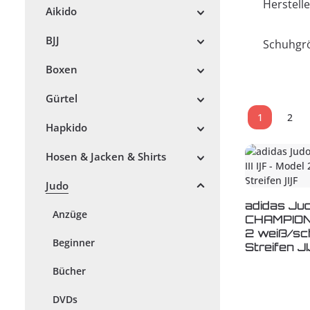
Herstelle
Aikido
BJJ
Schuhgr
Boxen
Gürtel
1
2
Seite
Seit
Hapkido
Hosen & Jacken & Shirts
Judo
adidas Ju
Anzüge
CHAMPION I
2 weiß/s
Beginner
Streifen J
Bücher
DVDs