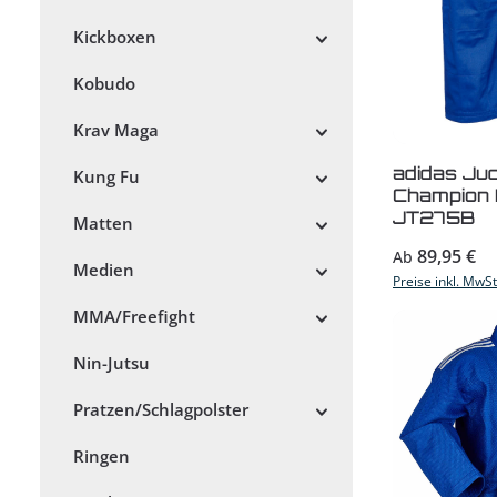
Kickboxen
Kobudo
Krav Maga
adidas Ju
Kung Fu
Champion II
JT275B
Matten
Regulärer Prei
89,95 €
Ab
Medien
Preise inkl. MwS
MMA/Freefight
Nin-Jutsu
Pratzen/Schlagpolster
Ringen