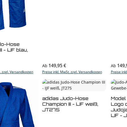
do-Hose
I - IJF blau,
s:
Regulärer Preis:
Reguläre
149,95 €
149,
Ab
Ab
t. zzgl. Versandkosten
Preise inkl. MwSt. zzgl. Versandkosten
Preise ink
adidas Judo-Hose
Model 
Champion III - IJF weiß,
Logo o
JT275
Judoja
IJF -