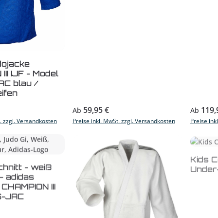
dojacke
II IJF - Model
AC blau /
ifen
s:
Regulärer Preis:
Reguläre
59,95 €
119,
Ab
Ab
t. zzgl. Versandkosten
Preise inkl. MwSt. zzgl. Versandkosten
Preise ink
Kids 
Under
hnitt - weiß
- adidas
 CHAMPION III
FS-JAC