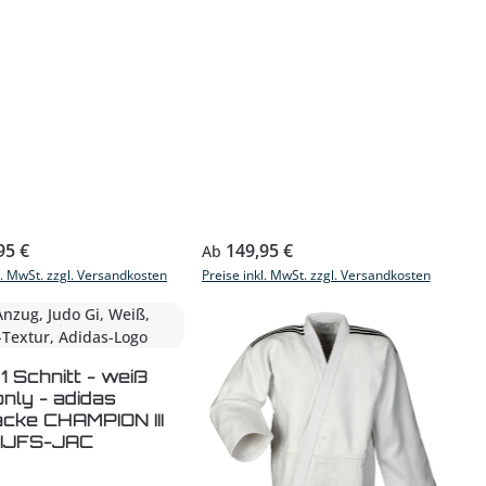
r Preis:
Regulärer Preis:
95 €
149,95 €
Ab
l. MwSt. zzgl. Versandkosten
Preise inkl. MwSt. zzgl. Versandkosten
1 Schnitt - weiß
nly - adidas
cke CHAMPION III
 JIJFS-JAC