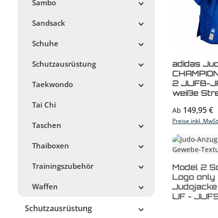
Sambo
Sandsack
Schuhe
Schutzausrüstung
adidas Ju
CHAMPION I
2 JIJFB-J
Taekwondo
weiße Stre
Tai Chi
Regulärer Prei
149,95 €
Ab
Preise inkl. MwS
Taschen
Thaiboxen
Trainingszubehör
Model 2 Sc
Logo only 
Judojacke
Waffen
IJF - JIJ
Schutzausrüstung