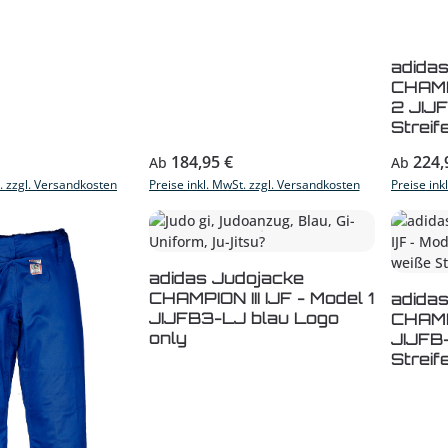
adida
CHAMPI
2 JIJ
Streif
s:
Regulärer Preis:
Reguläre
184,95 €
224,
Ab
Ab
t. zzgl. Versandkosten
Preise inkl. MwSt. zzgl. Versandkosten
Preise ink
adidas Judojacke
CHAMPION III IJF - Model 1
adida
JIJFB3-LJ blau Logo
CHAMPI
only
JIJFB
Streif