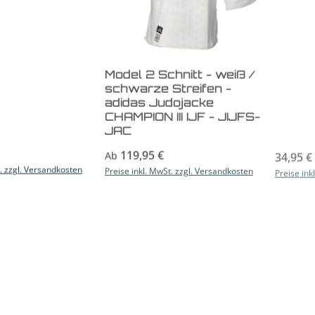
Model 2 Schnitt - weiß /
schwarze Streifen -
adidas Judojacke
CHAMPION III IJF - JIJFS-
JAC
s:
Regulärer Preis:
Reguläre
119,95 €
34,95 €
Ab
t. zzgl. Versandkosten
Preise inkl. MwSt. zzgl. Versandkosten
Preise ink
us Gi-Stoff
adidas Judo-Anzug
adida
Training weiß/schwarze
Schlü
Streifen, J500
Gürtel
s:
Regulärer Preis:
54,95 €
Reguläre
Ab
4,95 €
t. zzgl. Versandkosten
Preise inkl. MwSt. zzgl. Versandkosten
Preise ink