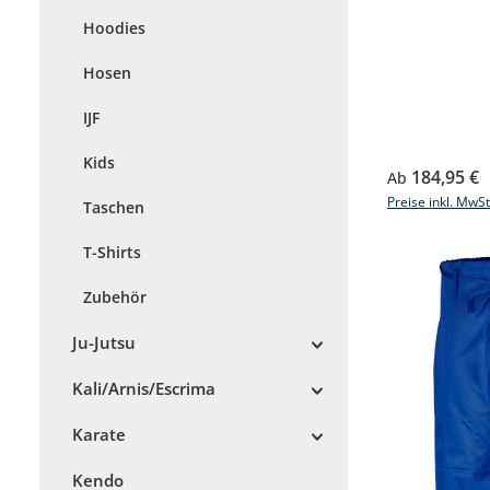
Hoodies
Hosen
IJF
Kids
Regulärer Prei
184,95 €
Ab
Preise inkl. MwS
Taschen
T-Shirts
Zubehör
Ju-Jutsu
Kali/Arnis/Escrima
Karate
Kendo