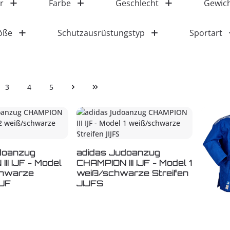
r
Farbe
Geschlecht
Gewich
öße
Schutzausrüstungstyp
Sportart
3
4
5
e
Seite
Seite
Seite
doanzug
adidas Judoanzug
II IJF - Model
CHAMPION III IJF - Model 1
chwarze
weiß/schwarze Streifen
IJF
JIJFS