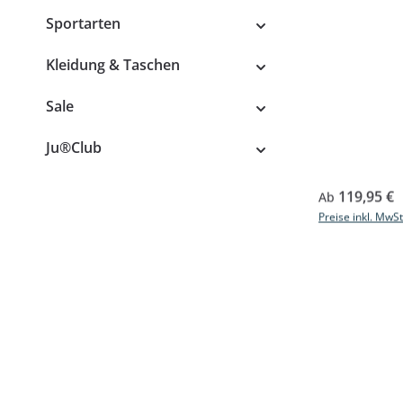
Sportarten
Kleidung & Taschen
Sale
Ju®Club
Regulärer Prei
119,95 €
Ab
Preise inkl. MwS
Grip Bag a
Regulärer Prei
19,95 €
Ab
Preise inkl. MwS