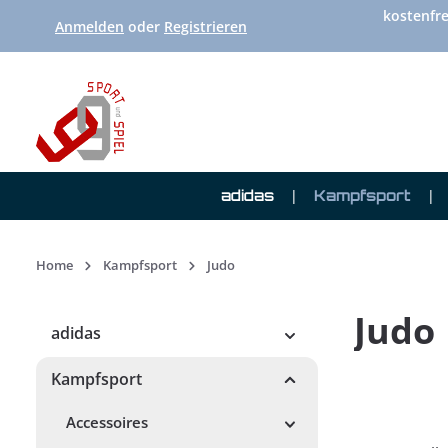
kostenfre
 Hauptinhalt springen
Zur Suche springen
Zur Hauptnavigation springen
Anmelden
oder
Registrieren
adidas
Kampfsport
Home
Kampfsport
Judo
Judo
adidas
Kampfsport
Accessoires