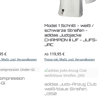
Model 1 Schnitt - weiß /
schwarze Streifen -
adidas Judojacke
CHAMPION III IJF - JIJFS-
JAC
r Preis:
Regulärer Preis:
95 €
119,95 €
Ab
l. MwSt. zzgl. Versandkosten
Preise inkl. MwSt. zzgl. Versandkosten
Compression
-Gi
adidas Judo-Anzug Club
weiß/blaue Streifen,
J350