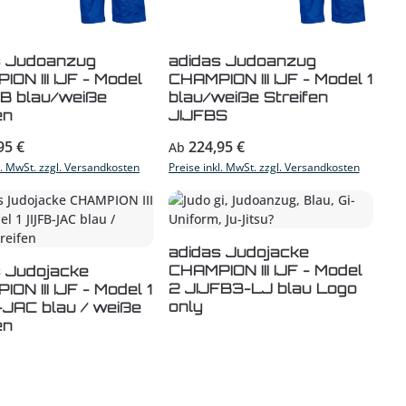
s Judoanzug
adidas Judoanzug
ON III IJF - Model
CHAMPION III IJF - Model 1
FB blau/weiße
blau/weiße Streifen
en
JIJFBS
r Preis:
Regulärer Preis:
95 €
224,95 €
Ab
l. MwSt. zzgl. Versandkosten
Preise inkl. MwSt. zzgl. Versandkosten
adidas Judojacke
CHAMPION III IJF - Model
s Judojacke
2 JIJFB3-LJ blau Logo
ON III IJF - Model 1
only
-JAC blau / weiße
en