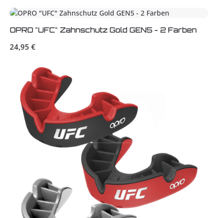
OPRO "UFC" Zahnschutz Gold GEN5 - 2 Farben
Regulärer Preis:
24,95 €