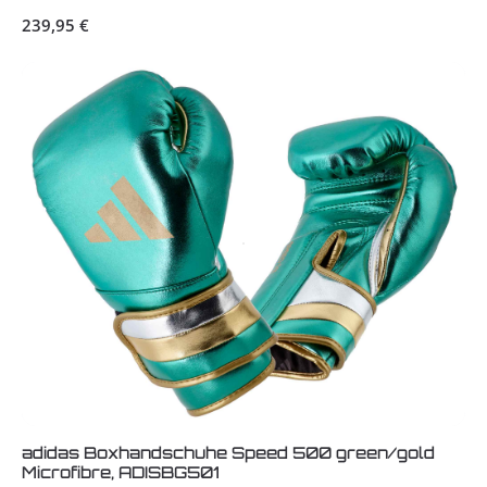
Regulärer Preis:
239,95 €
adidas Boxhandschuhe Speed 500 green/gold
Microfibre, ADISBG501