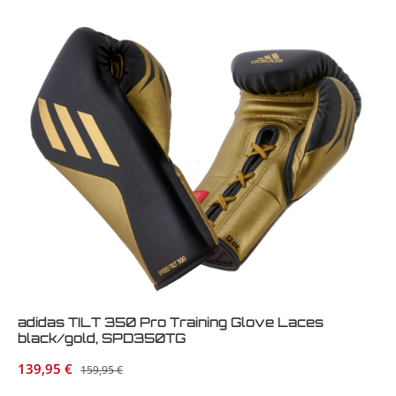
adidas TILT 350 Pro Training Glove Laces
black/gold, SPD350TG
Verkaufspreis:
139,95 €
Regulärer Preis:
159,95 €