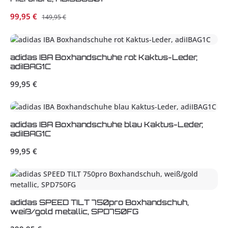
Verkaufspreis:
99,95 €
Regulärer Preis:
149,95 €
adidas IBA Boxhandschuhe rot Kaktus-Leder,
adiIBAG1C
Regulärer Preis:
99,95 €
adidas IBA Boxhandschuhe blau Kaktus-Leder,
adiIBAG1C
Regulärer Preis:
99,95 €
adidas SPEED TILT 750pro Boxhandschuh,
weiß/gold metallic, SPD750FG
Regulärer Preis: