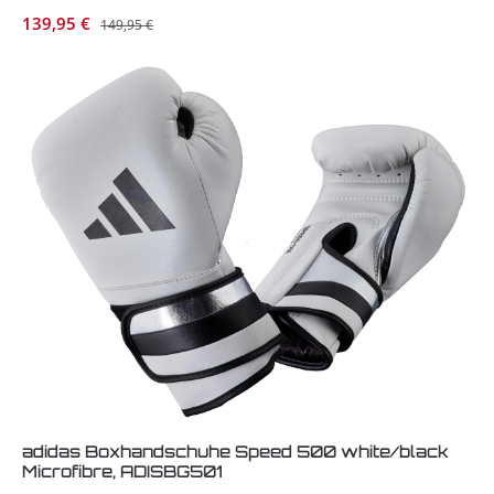
Verkaufspreis:
139,95 €
Regulärer Preis:
149,95 €
adidas Boxhandschuhe Speed 500 white/black
Microfibre, ADISBG501