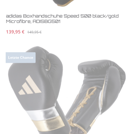
adidas Boxhandschuhe Speed 500 black/gold
Microfibre, ADISBG501
Verkaufspreis:
139,95 €
Regulärer Preis:
149,95 €
Letzte Chance