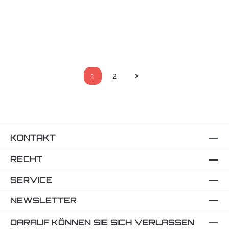
adidas IBA Boxing Gloves rot, IBAG1
Regulärer Preis:
119,95 €
1
2
Seite
Seite
KONTAKT
RECHT
SERVICE
NEWSLETTER
DARAUF KÖNNEN SIE SICH VERLASSEN