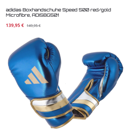
adidas Boxhandschuhe Speed 500 red/gold
Microfibre, ADISBG501
Verkaufspreis:
139,95 €
Regulärer Preis:
149,95 €