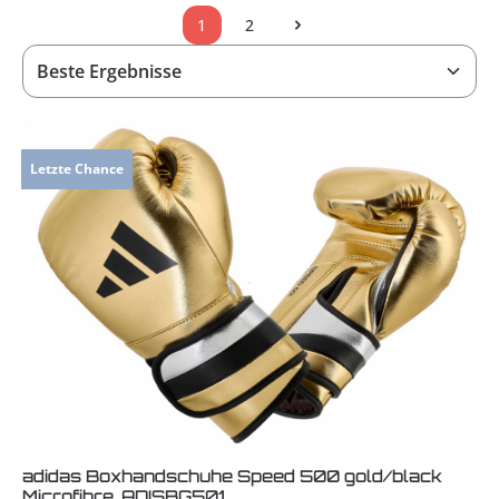
1
2
Seite
Seite
Letzte Chance
adidas Boxhandschuhe Speed 500 gold/black
Microfibre, ADISBG501