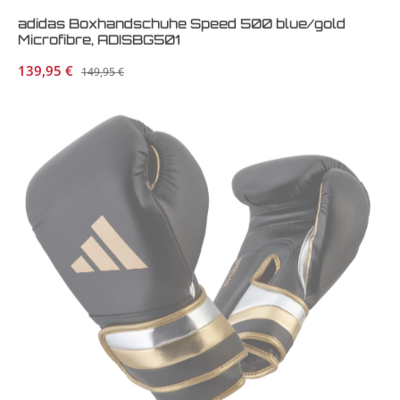
adidas Boxhandschuhe Speed 500 blue/gold
Microfibre, ADISBG501
Verkaufspreis:
139,95 €
Regulärer Preis:
149,95 €