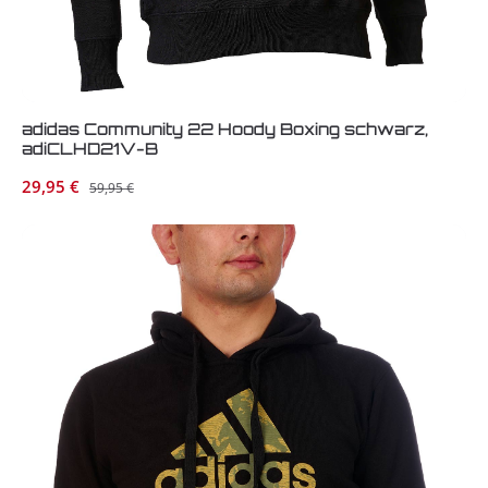
adidas Community 22 Hoody Boxing schwarz,
adiCLHD21V-B
Verkaufspreis:
29,95 €
Regulärer Preis:
59,95 €