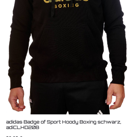
adidas Badge of Sport Hoody Boxing schwarz,
adiCLHD20B
Regulärer Preis: