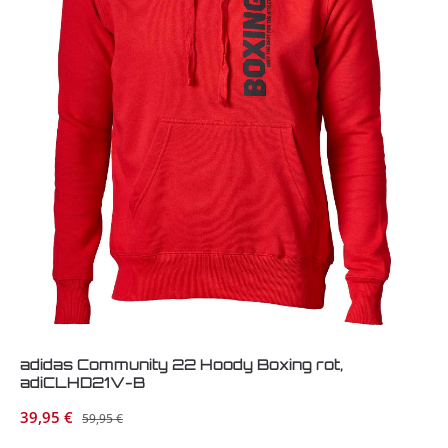
adidas Community 22 Hoody Boxing rot,
adiCLHD21V-B
Verkaufspreis:
39,95 €
Regulärer Preis:
59,95 €