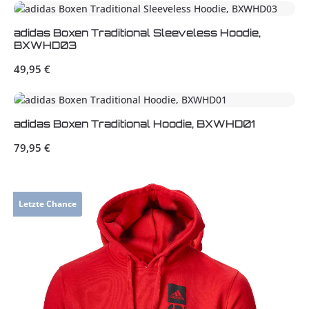
adidas Boxen Traditional Sleeveless Hoodie,
BXWHD03
Regulärer Preis:
49,95 €
adidas Boxen Traditional Hoodie, BXWHD01
Regulärer Preis:
79,95 €
Letzte Chance