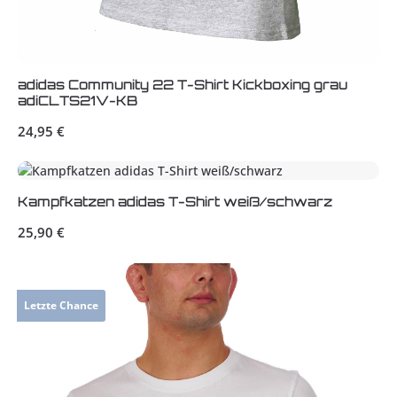
adidas Community 22 T-Shirt Kickboxing grau
adiCLTS21V-KB
Regulärer Preis:
24,95 €
Kampfkatzen adidas T-Shirt weiß/schwarz
Regulärer Preis:
25,90 €
Letzte Chance