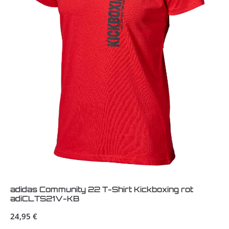
adidas Community 22 T-Shirt Kickboxing rot
adiCLTS21V-KB
Regulärer Preis:
24,95 €