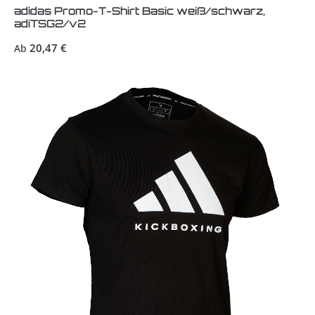
adidas Promo-T-Shirt Basic weiß/schwarz,
adiTSG2/v2
Regulärer Preis:
20,47 €
Ab