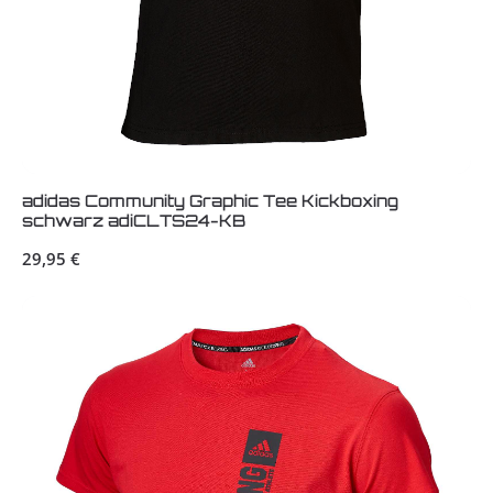
adidas Community Graphic Tee Kickboxing
schwarz adiCLTS24-KB
Regulärer Preis:
29,95 €