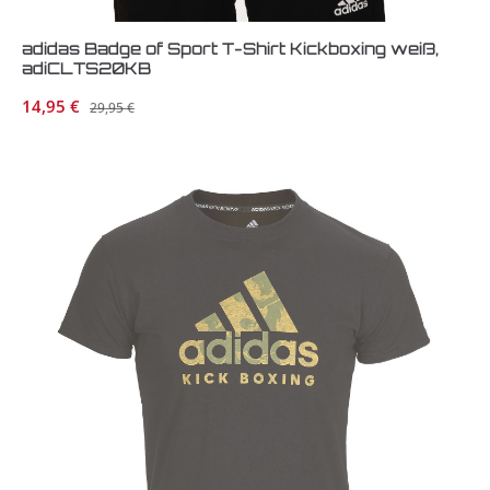
adidas Badge of Sport T-Shirt Kickboxing weiß,
adiCLTS20KB
Verkaufspreis:
14,95 €
Regulärer Preis:
29,95 €