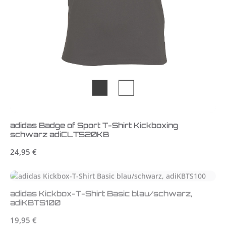
adidas Badge of Sport T-Shirt Kickboxing
schwarz adiCLTS20KB
Regulärer Preis:
24,95 €
adidas Kickbox-T-Shirt Basic blau/schwarz,
adiKBTS100
Regulärer Preis:
19,95 €