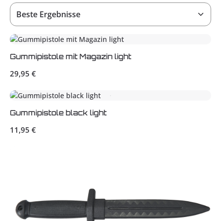
Gummipistole mit Magazin light
Regulärer Preis:
29,95 €
Gummipistole black light
Regulärer Preis:
11,95 €