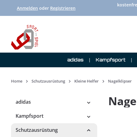
kostenfre
 Hauptinhalt springen
Zur Suche springen
Zur Hauptnavigation springen
Anmelden
oder
Registrieren
adidas
Kampfsport
Home
Schutzausrüstung
Kleine Helfer
Nagelklipser
Nagel
adidas
Kampfsport
Schutzausrüstung