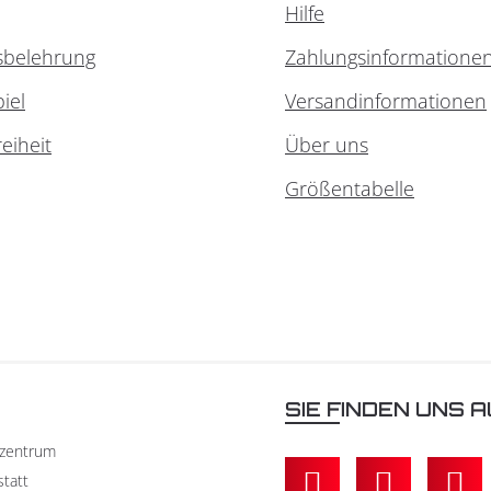
Hilfe
sbelehrung
Zahlungsinformatione
iel
Versandinformationen
reiheit
Über uns
Größentabelle
N
SIE FINDEN UNS A
kzentrum
statt