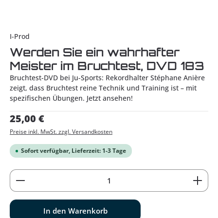
I-Prod
Werden Sie ein wahrhafter
Meister im Bruchtest, DVD 183
Bruchtest-DVD bei Ju-Sports: Rekordhalter Stéphane Anière
zeigt, dass Bruchtest reine Technik und Training ist – mit
spezifischen Übungen. Jetzt ansehen!
Regulärer Preis:
25,00 €
Preise inkl. MwSt. zzgl. Versandkosten
Sofort verfügbar, Lieferzeit: 1-3 Tage
Produkt Anzahl: Gib den gewünschten Wert ein od
In den Warenkorb