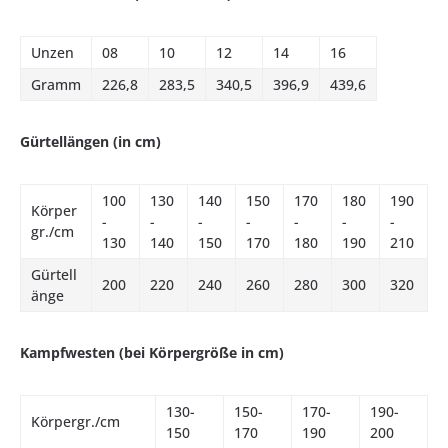
Unzen
08
10
12
14
16
Gramm
226,8
283,5
340,5
396,9
439,6
Gürtellängen (in cm)
100
130
140
150
170
180
190
Körper
-
-
-
-
-
-
-
gr./cm
130
140
150
170
180
190
210
Gürtell
200
220
240
260
280
300
320
änge
Kampfwesten (bei Körpergröße in cm)
130-
150-
170-
190-
Körpergr./cm
150
170
190
200