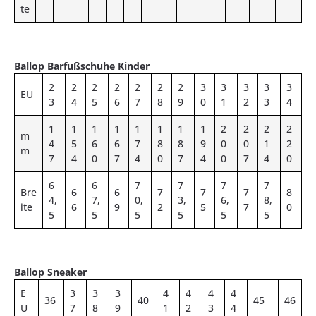
te
Ballop Barfußschuhe Kinder
2
2
2
2
2
2
2
3
3
3
3
3
EU
3
4
5
6
7
8
9
0
1
2
3
4
1
1
1
1
1
1
1
1
2
2
2
2
m
4
5
6
6
7
8
8
9
0
0
1
2
m
7
4
0
7
4
0
7
4
0
7
4
0
6
6
7
7
7
7
Bre
6
6
7
7
7
8
4,
7,
0,
3,
6,
8,
ite
6
9
2
5
7
0
5
5
5
5
5
5
Ballop Sneaker
E
3
3
3
4
4
4
4
36
40
45
46
U
7
8
9
1
2
3
4