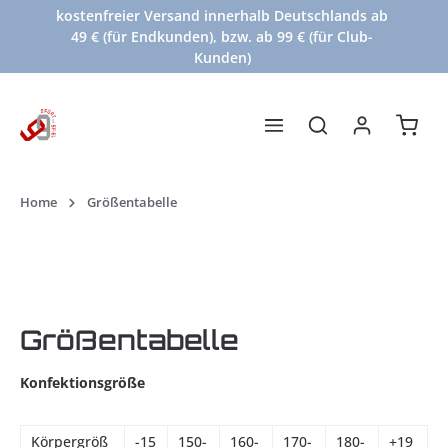
kostenfreier Versand innerhalb Deutschlands ab
Zum Hauptinhalt springen
49 € (für Endkunden), bzw. ab 99 € (für Club-
Kunden)
Waren
Home
Größentabelle
Größentabelle
Konfektionsgröße
Körpergröß
-15
150-
160-
170-
180-
+19