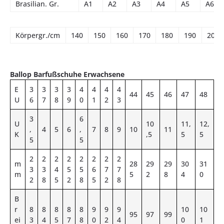
Brasilian. Gr.
A1
A2
A3
A4
A5
A6
Körpergr./cm
140
150
160
170
180
190
200
Ballop Barfußschuhe Erwachsene
E
3
3
3
3
4
4
4
4
44
45
46
47
48
U
6
7
8
9
0
1
2
3
3
6
U
10
11,
12,
,
4
5
6
,
7
8
9
10
11
K
,5
5
5
5
5
2
2
2
2
2
2
2
2
m
28
29
29
30
31
3
3
4
5
5
6
7
7
m
5
2
8
4
0
2
8
5
2
8
5
2
8
B
r
8
8
8
8
8
9
9
9
10
10
95
97
99
ei
3
4
5
7
8
0
2
4
0
1