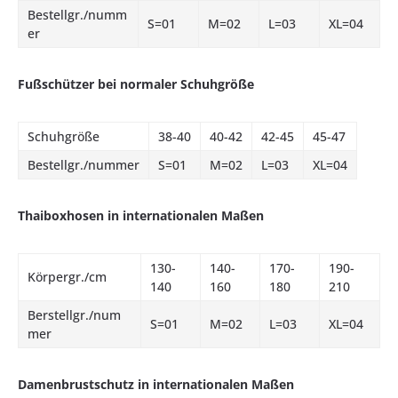
Bestellgr./numm
S=01
M=02
L=03
XL=04
er
Fußschützer bei normaler Schuhgröße
Schuhgröße
38-40
40-42
42-45
45-47
Bestellgr./nummer
S=01
M=02
L=03
XL=04
Thaiboxhosen in internationalen Maßen
130-
140-
170-
190-
Körpergr./cm
140
160
180
210
Berstellgr./num
S=01
M=02
L=03
XL=04
mer
Damenbrustschutz in internationalen Maßen