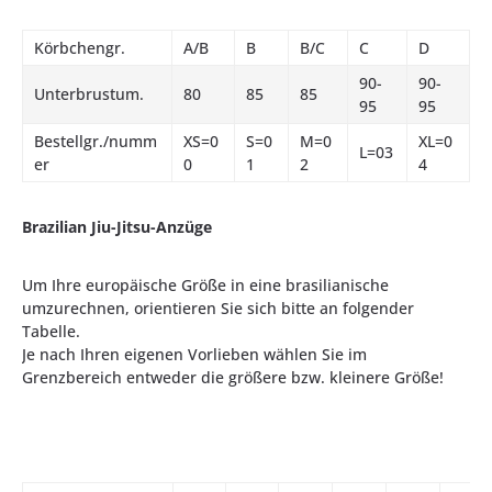
Körbchengr.
A/B
B
B/C
C
D
90-
90-
Unterbrustum.
80
85
85
95
95
Bestellgr./numm
XS=0
S=0
M=0
XL=0
L=03
er
0
1
2
4
Brazilian Jiu-Jitsu-Anzüge
Um Ihre europäische Größe in eine brasilianische
umzurechnen, orientieren Sie sich bitte an folgender
Tabelle.
Je nach Ihren eigenen Vorlieben wählen Sie im
Grenzbereich entweder die größere bzw. kleinere Größe!