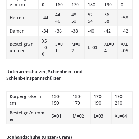
e in cm
0
160
170
180
190
0
44-
48-
52-
56-
Herren
-44
+58
46
50
54
58
Damen
-34
-36
-38
-40
-42
+42
XS
Bestellgr./n
S=0
M=0
XL=0
XXL
=0
L=03
ummer
1
2
4
=05
0
Unterarmschützer, Schienbein- und
Schienbeinspannschürzer
Körpergröße in
130-
150-
170-
190-
cm
150
170
190
210
Bestellgr./numm
S=01
M=02
L=03
XL=04
er
Boxhandschuhe (Unzen/Gram)