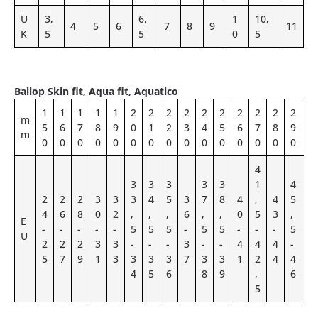
U
3,
6,
1
10,
4
5
6
7
8
9
11
K
5
5
0
5
Ballop Skin fit, Aqua fit, Aquatico
1
1
1
1
1
2
2
2
2
2
2
2
2
2
2
3
m
5
6
7
8
9
0
1
2
3
4
5
6
7
8
9
0
m
0
0
0
0
0
0
0
0
0
0
0
0
0
0
0
0
4
3
3
3
3
3
1
4
4
2
2
2
3
3
3
4
5
3
7
8
4
,
4
5
6
4
6
8
0
2
,
,
,
6
,
,
0
5
3
,
,
E
-
-
-
-
-
5
5
5
-
5
5
-
-
-
5
5
U
2
2
2
3
3
-
-
-
3
-
-
4
4
4
-
-
5
7
9
1
3
3
3
3
7
3
3
1
2
4
4
4
4
5
6
8
9
,
6
7
5