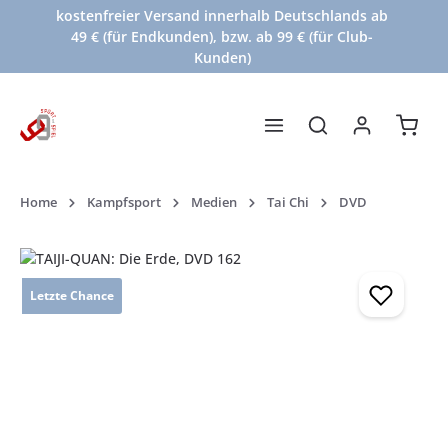
kostenfreier Versand innerhalb Deutschlands ab
Zum Hauptinhalt springen
49 € (für Endkunden), bzw. ab 99 € (für Club-
Kunden)
Waren
Home
Kampfsport
Medien
Tai Chi
DVD
Bildergalerie überspringen
Letzte Chance