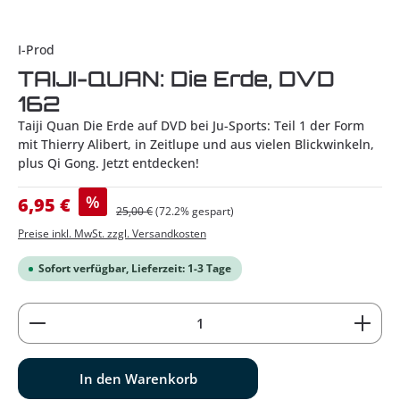
I-Prod
TAIJI-QUAN: Die Erde, DVD
162
Taiji Quan Die Erde auf DVD bei Ju-Sports: Teil 1 der Form
mit Thierry Alibert, in Zeitlupe und aus vielen Blickwinkeln,
plus Qi Gong. Jetzt entdecken!
Verkaufspreis:
%
6,95 €
Regulärer Preis:
25,00 €
(72.2% gespart)
Preise inkl. MwSt. zzgl. Versandkosten
Sofort verfügbar, Lieferzeit: 1-3 Tage
Produkt Anzahl: Gib den gewünschten Wert ein od
In den Warenkorb