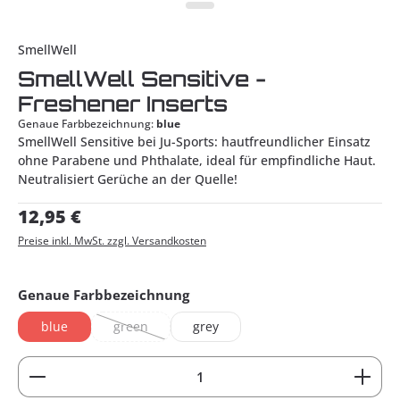
SmellWell
SmellWell Sensitive -
Freshener Inserts
Genaue Farbbezeichnung:
blue
SmellWell Sensitive bei Ju-Sports: hautfreundlicher Einsatz
ohne Parabene und Phthalate, ideal für empfindliche Haut.
Neutralisiert Gerüche an der Quelle!
Regulärer Preis:
12,95 €
Preise inkl. MwSt. zzgl. Versandkosten
auswählen
Genaue Farbbezeichnung
blue
green
grey
(Diese Option ist zurzeit nicht verfügbar.)
Produkt Anzahl: Gib den gewünschten Wert ein od