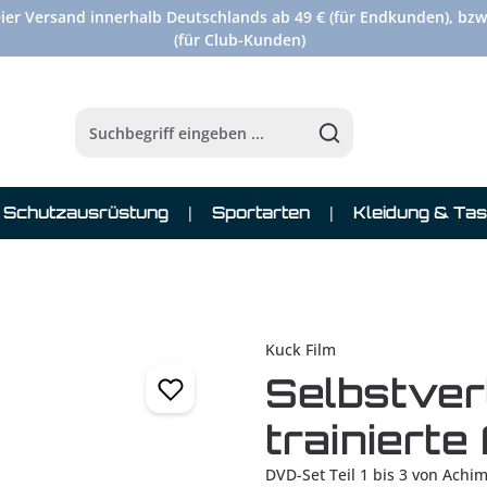
ier Versand innerhalb Deutschlands ab 49 € (für Endkunden), bzw
(für Club-Kunden)
Schutzausrüstung
Sportarten
Kleidung & Ta
Kuck Film
Selbstver
trainierte 
DVD-Set Teil 1 bis 3 von Ach