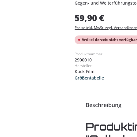
Gegen- und Weiterführungstec
Regulärer Preis:
59,90 €
Preise inkl. MwSt. zzgl. Versandkost
Artikel derzeit nicht verfügbar
Produktnummer:
2900010
Hersteller:
Kuck Film
Größentabelle
Beschreibung
Produkti