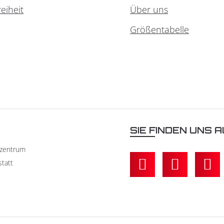
reiheit
Über uns
Größentabelle
N
SIE FINDEN UNS A
kzentrum
statt