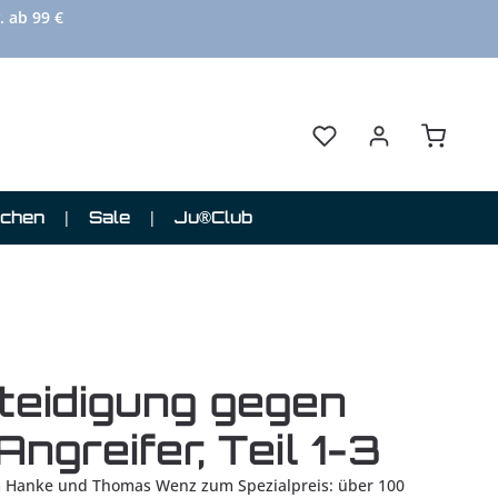
. ab 99 €
Du hast 0 Produkte au
Warenkor
schen
Sale
Ju®Club
teidigung gegen
Angreifer, Teil 1-3
im Hanke und Thomas Wenz zum Spezialpreis: über 100