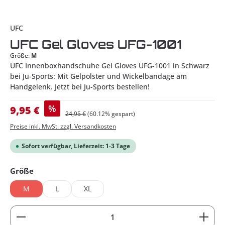
UFC
UFC Gel Gloves UFG-1001
Größe:
M
UFC Innenboxhandschuhe Gel Gloves UFG-1001 in Schwarz
bei Ju-Sports: Mit Gelpolster und Wickelbandage am
Handgelenk. Jetzt bei Ju-Sports bestellen!
Verkaufspreis:
%
9,95 €
Regulärer Preis:
24,95 €
(60.12% gespart)
Preise inkl. MwSt. zzgl. Versandkosten
Sofort verfügbar, Lieferzeit: 1-3 Tage
auswählen
Größe
M
L
XL
Produkt Anzahl: Gib den gewünschten Wert ein od