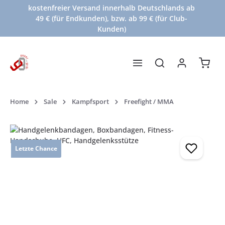
kostenfreier Versand innerhalb Deutschlands ab
Zum Hauptinhalt springen
49 € (für Endkunden), bzw. ab 99 € (für Club-
Kunden)
Waren
Home
Sale
Kampfsport
Freefight / MMA
Bildergalerie überspringen
Letzte Chance