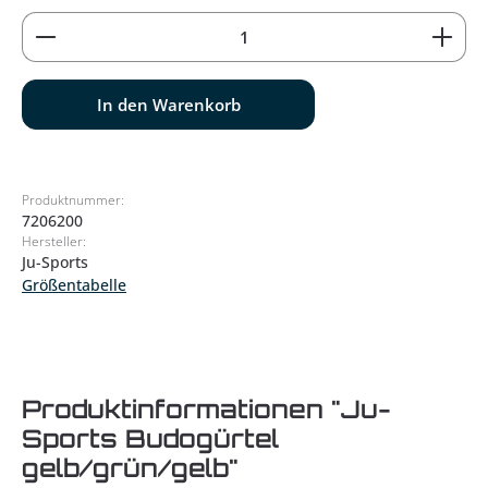
Produkt Anzahl: Gib den gewünschten Wert ein od
In den Warenkorb
Produktnummer:
7206200
Hersteller:
Ju-Sports
Größentabelle
Produktinformationen "Ju-
Sports Budogürtel
gelb/grün/gelb"