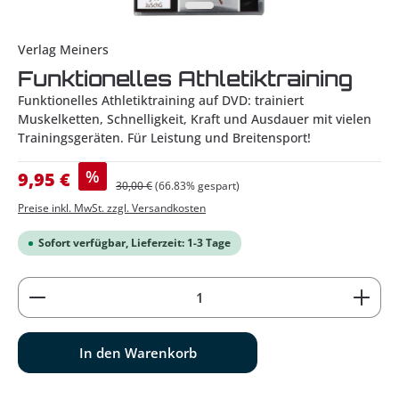
Verlag Meiners
Funktionelles Athletiktraining
Funktionelles Athletiktraining auf DVD: trainiert
Muskelketten, Schnelligkeit, Kraft und Ausdauer mit vielen
Trainingsgeräten. Für Leistung und Breitensport!
Verkaufspreis:
%
9,95 €
Regulärer Preis:
30,00 €
(66.83% gespart)
Preise inkl. MwSt. zzgl. Versandkosten
Sofort verfügbar, Lieferzeit: 1-3 Tage
Produkt Anzahl: Gib den gewünschten Wert ein od
In den Warenkorb