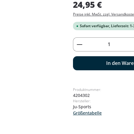
Regulärer Preis:
24,95 €
Preise inkl. MwSt. zzgl. Versandkost
Sofort verfügbar, Lieferzeit: 1
Produkt Anzahl: G
In den War
Produktnummer:
4204302
Hersteller:
Ju-Sports
Größentabelle