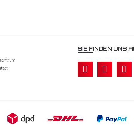
N
SIE FINDEN UNS A
kzentrum
statt