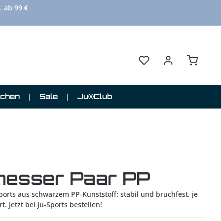
. ab 99 €
Du hast 0 Produkte au
Warenkor
schen
Sale
Ju®Club
messer Paar PP
ports aus schwarzem PP-Kunststoff: stabil und bruchfest, je
. Jetzt bei Ju-Sports bestellen!