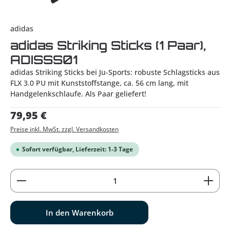
adidas
adidas Striking Sticks (1 Paar),
ADISSS01
adidas Striking Sticks bei Ju-Sports: robuste Schlagsticks aus
FLX 3.0 PU mit Kunststoffstange, ca. 56 cm lang, mit
Handgelenkschlaufe. Als Paar geliefert!
Regulärer Preis:
79,95 €
Preise inkl. MwSt. zzgl. Versandkosten
Sofort verfügbar, Lieferzeit: 1-3 Tage
Produkt Anzahl: Gib den gewünschten Wert ein od
In den Warenkorb