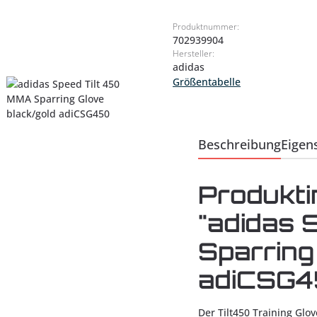
Produktnummer:
702939904
Hersteller:
adidas
Größentabelle
Beschreibung
Eigen
Produkti
"adidas 
Sparring
adiCSG4
Der Tilt450 Training Glov