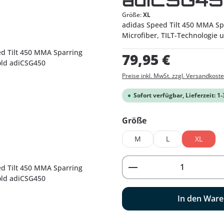
Größe:
XL
adidas Speed Tilt 450 MMA Spa
Microfiber, TILT-Technologie
Regulärer Preis:
79,95 €
Preise inkl. MwSt. zzgl. Versandkost
Sofort verfügbar, Lieferzeit: 1
auswählen
Größe
M
L
XL
Produkt Anzahl: G
In den War