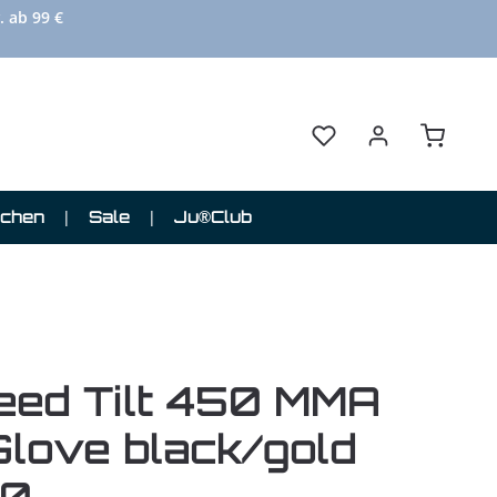
. ab 99 €
Du hast 0 Produkte au
Warenkor
schen
Sale
Ju®Club
eed Tilt 450 MMA
Glove black/gold
50