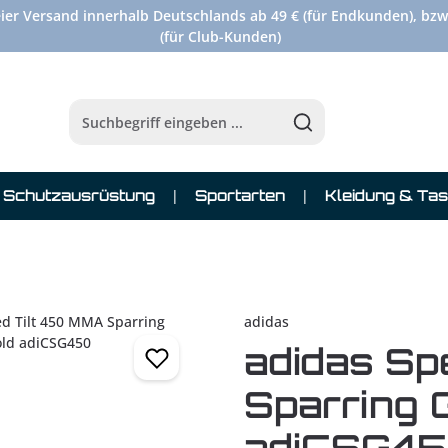
ier Versand innerhalb Deutschlands ab 49 € (für Endkunden), bzw
(für Club-Kunden)
Schutzausrüstung
Sportarten
Kleidung & Ta
adidas
adidas Sp
Sparring 
adiCSG4