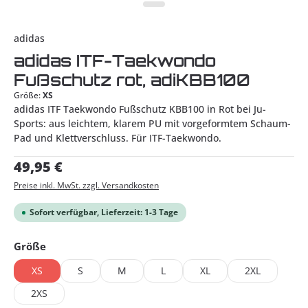
adidas
adidas ITF-Taekwondo
Fußschutz rot, adiKBB100
Größe:
XS
adidas ITF Taekwondo Fußschutz KBB100 in Rot bei Ju-
Sports: aus leichtem, klarem PU mit vorgeformtem Schaum-
Pad und Klettverschluss. Für ITF-Taekwondo.
Regulärer Preis:
49,95 €
Preise inkl. MwSt. zzgl. Versandkosten
Sofort verfügbar, Lieferzeit: 1-3 Tage
auswählen
Größe
XS
S
M
L
XL
2XL
2XS